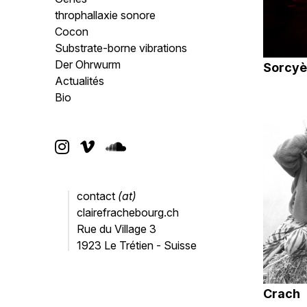
throphallaxie sonore
Cocon
Substrate-borne vibrations
Der Ohrwurm
Sorcyè
Actualités
Bio



contact
(at)
clairefrachebourg.ch
Rue du Village 3
1923 Le Trétien - Suisse
Crach