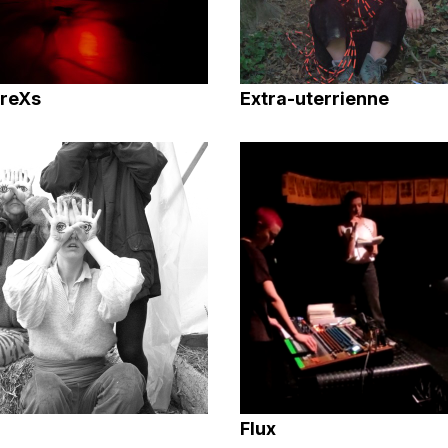
reXs
Extra-uterrienne
Flux