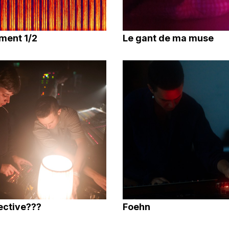
ent 1/2
Le gant de ma muse
ective???
Foehn